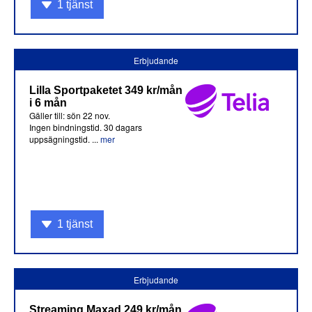
1 tjänst
Erbjudande
Lilla Sportpaketet 349 kr/mån
i 6 mån
Gäller till: sön 22 nov.
Ingen bindningstid. 30 dagars
uppsägningstid. ...
mer
1 tjänst
Erbjudande
Streaming Maxad 249 kr/mån