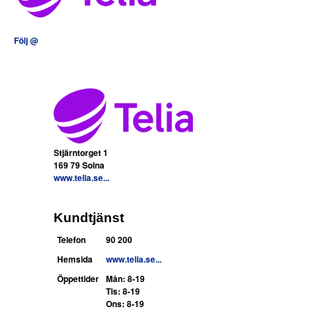
Följ @
Stjärntorget 1
169 79 Solna
www.telia.se...
Kundtjänst
Telefon
90 200
Hemsida
www.telia.se...
Öppettider
Mån: 8-19
Tis: 8-19
Ons: 8-19