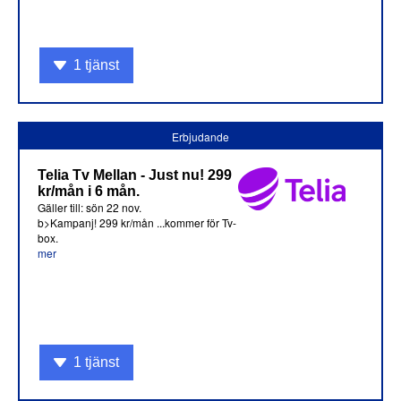
1 tjänst
Erbjudande
Telia Tv Mellan - Just nu! 299
kr/mån i 6 mån.
Gäller till: sön 22 nov.
b>Kampanj! 299 kr/mån ...kommer för Tv-
box.
mer
1 tjänst