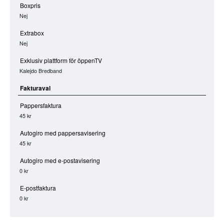
Boxpris
Nej
Extrabox
Nej
Exklusiv plattform för öppenTV
Kalejdo Bredband
Fakturaval
Pappersfaktura
45 kr
Autogiro med pappersavisering
45 kr
Autogiro med e-postavisering
0 kr
E-postfaktura
0 kr