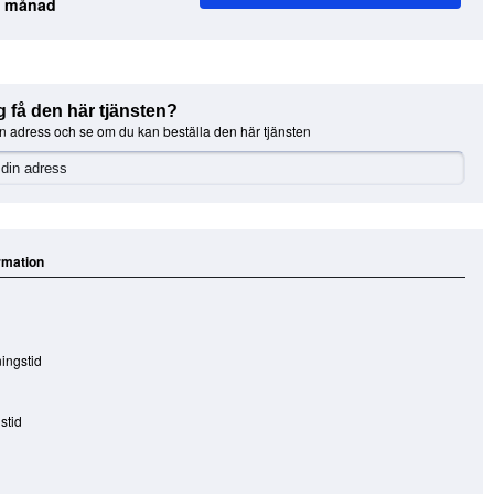
1 månad
g få den här tjänsten?
n adress och se om du kan beställa den här tjänsten
rmation
ingstid
stid