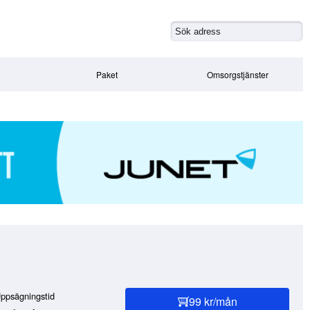
Paket
Omsorgstjänster
ppsägningstid
99 kr/mån