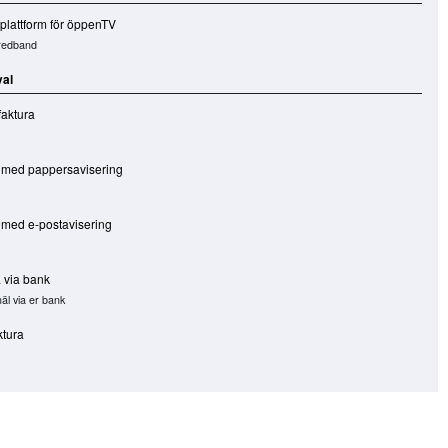
 plattform för öppenTV
redband
val
aktura
 med pappersavisering
 med e-postavisering
a via bank
äl via er bank
ktura