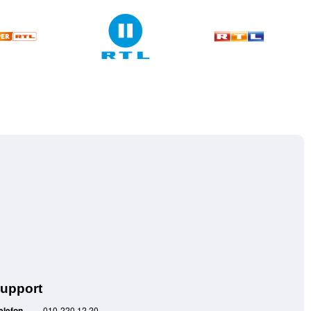
upport
elefon
010-220 12 20