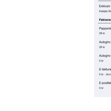
Exklusiv
Kalejdo B
Faktura
Pappersf
39 kr
Autogiro
39 kr
Autogiro
0 kr
E-faktur
0 kr - Anm
E-postfa
0 kr