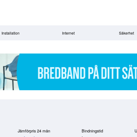
Installation
Internet
Säkerhet
Jämförpris 24 mån
Bindningstid
U