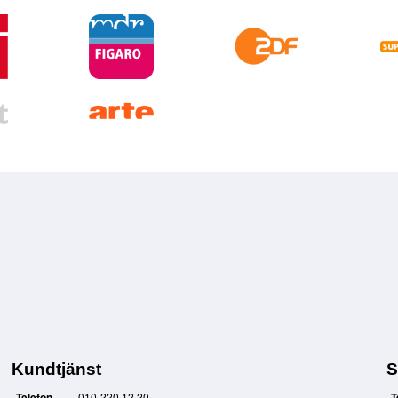
Kundtjänst
S
Telefon
010-220 12 20
T