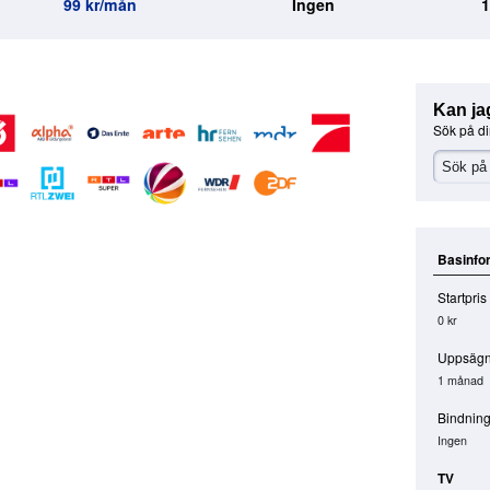
99 kr/mån
Ingen
Kan ja
Sök på di
Basinfo
Startpris
0 kr
Uppsägn
1 månad
Bindning
Ingen
TV