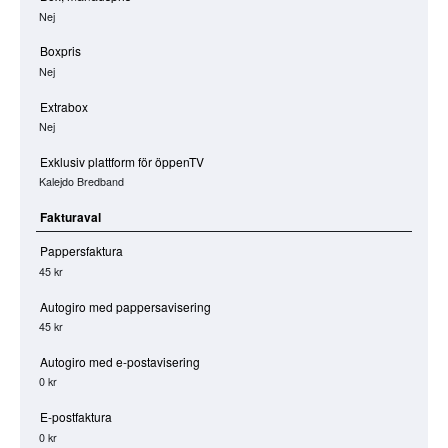
Nej
Boxpris
Nej
Extrabox
Nej
Exklusiv plattform för öppenTV
Kalejdo Bredband
Fakturaval
Pappersfaktura
45 kr
Autogiro med pappersavisering
45 kr
Autogiro med e-postavisering
0 kr
E-postfaktura
0 kr