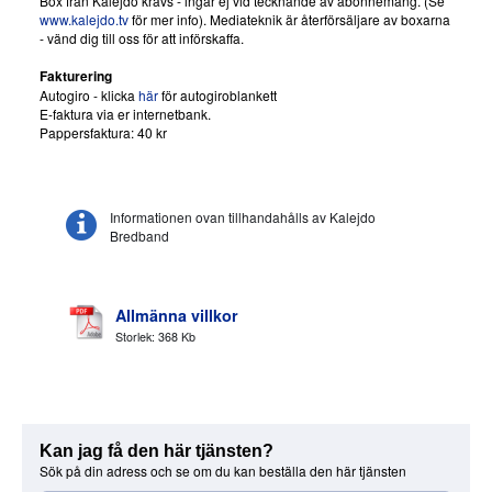
Box från Kalejdo krävs - ingår ej vid tecknande av abonnemang. (Se
www.kalejdo.tv
för mer info). Mediateknik är återförsäljare av boxarna
- vänd dig till oss för att införskaffa.
Fakturering
Autogiro - klicka
här
för autogiroblankett
E-faktura via er internetbank.
Pappersfaktura: 40 kr
Informationen ovan tillhandahålls av Kalejdo
Bredband
Allmänna villkor
Storlek: 368 Kb
Kan jag få den här tjänsten?
Sök på din adress och se om du kan beställa den här tjänsten