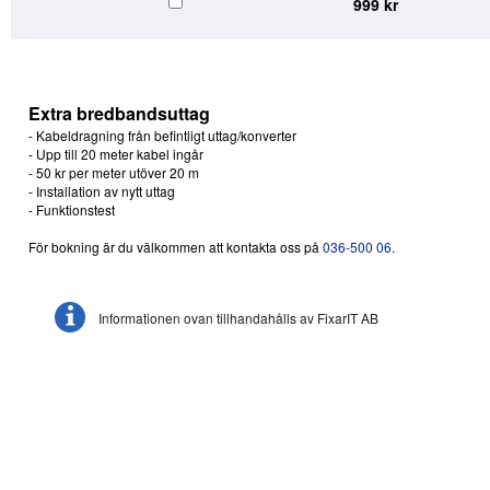
999 kr
Extra bredbandsuttag
- Kabeldragning från befintligt uttag/konverter
- Upp till 20 meter kabel ingår
- 50 kr per meter utöver 20 m
- Installation av nytt uttag
- Funktionstest
För bokning är du välkommen att kontakta oss på
036-500 06
.
Informationen ovan tillhandahålls av FixarIT AB