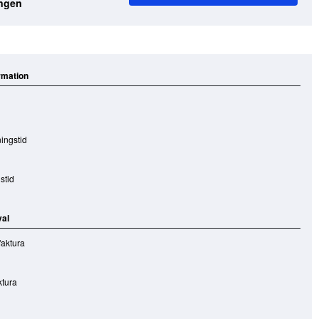
ngen
rmation
ingstid
stid
val
aktura
ktura