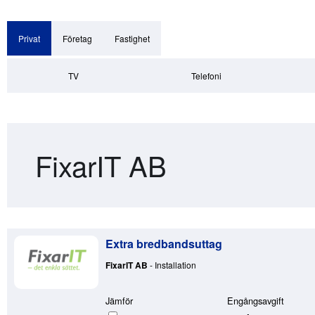
Privat
Företag
Fastighet
TV
Telefoni
FixarIT AB
Extra bredbandsuttag
FixarIT AB
- Installation
Jämför
Engångsavgift