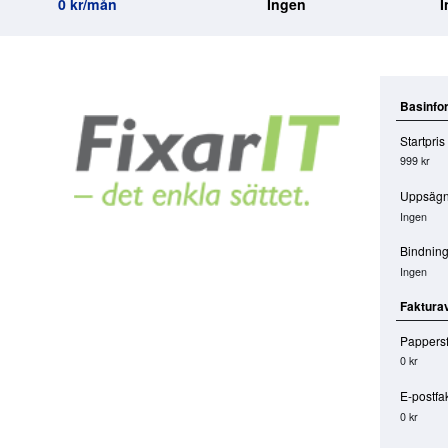
0 kr/mån
Ingen
I
Basinfo
Startpris
999 kr
Uppsägn
Ingen
Bindning
Ingen
Faktura
Pappersf
0 kr
E-postfa
0 kr