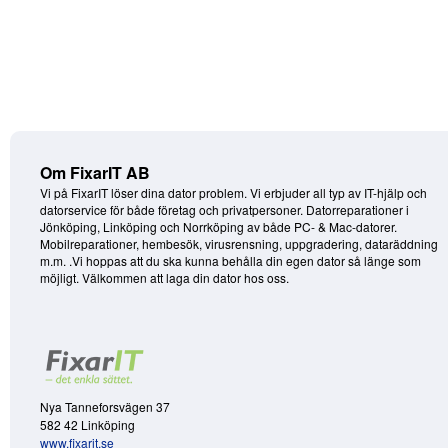
Om FixarIT AB
Vi på FixarIT löser dina dator problem. Vi erbjuder all typ av IT-hjälp och
datorservice för både företag och privatpersoner. Datorreparationer i
Jönköping, Linköping och Norrköping av både PC- & Mac-datorer.
Mobilreparationer, hembesök, virusrensning, uppgradering, dataräddning
m.m. .Vi hoppas att du ska kunna behålla din egen dator så länge som
möjligt. Välkommen att laga din dator hos oss.
Nya Tanneforsvägen 37
582 42 Linköping
www.fixarit.se