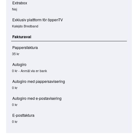
Extrabox
Nej
Exklusiv plattform för öppenTV
Kalejdo Bredband
Fakturaval
Pappersfaktura
35 kr
Autogiro
0 kr - Anmäl via er bank
Autogiro med pappersavisering
0 kr
Autogiro med e-postavisering
0 kr
E-postfaktura
0 kr