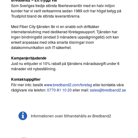
Som Sveriges tredje största fiberleverantör med en halv miljon
kunder har vi varit verksamma sedan 1989 och har högst betyg på
Trustpilot bland de största leverantörerna.
Med Fiber City-tjänsten får ni en snabb och driftsäker
internetanslutning med dedikerad företagssupport. Tjänsten har
ingen bindningstid (endast 3 månaders uppsägningstid) och kan
enkelt anpassas med olika smarta lösningar inom
datakommunikation och IT-säkerhet.
Kampanjerbjudande
Just nu erbjuder vi 10% rabatt på tjänstens månadsavgift under 6
månader vid nybeställning.
Kontaktuppgifter
För mer info: besök
www.bredband2.com/foretag
eller kontakta våra
rådgivare via telefon:
0770-81 10 20
eller mail:
sales@bredband2.se
Informationen ovan tillhandahålls av Bredband2