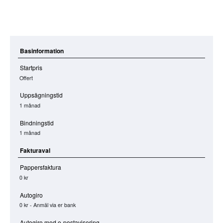
Basinformation
Startpris
Offert
Uppsägningstid
1 månad
Bindningstid
1 månad
Fakturaval
Pappersfaktura
0 kr
Autogiro
0 kr - Anmäl via er bank
Autogiro med e-postavisering