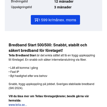
Bindningstid
12 månader
Uppsägningstid
3 månader
1 599 kr/mån
ex. moms
Bredband Start 500/500: Snabbt, stabilt och
säkert bredband för företaget!
Telia Bredband Start
är det enkla sättet att få en trygg uppkoppling
till företaget. En snabb och säker internetanslutning via fiber.
• Lätt att komma i gång
• Fast IP
• Byt hastighet efter era behov
Snabb, trygg uppkoppling på jobbet. Sveriges stabilaste bredband
(SKI 2024).
Vill du läsa mer om Telias företagstjänster, besök gärna vår
hemsida:
www.telia.se...