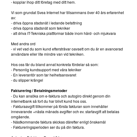
- kopplar ihop ditt företag med ditt hem.
Vi som grundat Svea Internet har tillsammans över 40 års erfarenhet
av:
- driva öppna stadsnät i ledande befattning
- driva öppna stadsnät som tekniker
- att driva IT-Tekniska plattformar både inom hård- och mjukvara
Med andra ord
- vi vet vad du som kund eftersträvar oavsett om du är en avancerad
användare eller lite mindre van vid tekniken.
Hos oss får du bland annat konkreta fördelar så som:
- Personlig kundsupport med våra tekniker
- En leverantör som tar helhetsansvaret
- du slipper krångel
Fakturering / Betalningsmetoder
- Du kan ansöka om e-faktura och autogiro direkt genom din
internetbank så fort du har blivit kund hos oss.
- Fakturaavgift tillkommer på första fakturan som innehåller
innevarande +nästa månads avgifter och ev. startavgift att betalas
omgående.
- Nästkommande faktura skickas därefter enligt önskemål
- Faktureringsperioden ser du på din faktura.