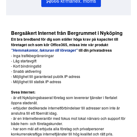
666 kr/mån
ex. moms
Bergsäkert Internet från Bergrummet i Nyköping
Ett bra bredband för dig som ställer höga krav på kapacitet till
företaget och som kör Office365, missa inte vår produkt
till din privatadress
"Hemmakontor, fakturan till företaget"
- Inga trafikbegränsningar
- Låg startavgift
- Kort bindningstid
- Snabb aktivering
- Möjlighet till garanterad publik IP-adress
- Möjlighet till statisk IP-adress
Svea Internet:
- är ett Nyköpingsbaserat företag som levererar tjänster i flertalet
öppna stadsnät.
- erbjuder dedikerade internetförbindelser till adresser som inte är
anslutna till ett fibernät idag.
- är en Internetleverantör med fokus mot lokal närvaro och support för
både hem- och företagskunder.
- har som mål att erbjuda alla företag och privatpersoner
konkurrenskraftiga internettjänster till hög kvalitet och rätt pris.