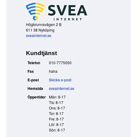
Högbrunnsvägen 2 B
611 38 Nyköping
sveainternet.se
Kundtjänst
Telefon
010-7775050
Fax
haha
E-post
Skicka e-post
Hemsida
sveainternet.se
Öppettider
Mån: 8-17
Tis: 8-17
Ons: 8-17
Tor: 8-17
Fre: 8-17
Lör: 8-17
Sön: 8-17