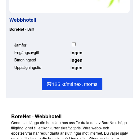
Webbhotell
BoreNet
- Drift
Jämför
Engångsavgift
Ingen
Bindningstid
Ingen
Uppsägningstid
Ingen
125 kr/mån
ex. moms
BoreNet - Webbhotell
Genom att lägga din hemsida hos oss får du ta del av BoreNets höga
tillgänglighet till ett konkurrenskraftigt pris. Våra webb- och
epostservrar har redundanta anslutningar mot Internet. Du väljer själv
om du vill placera din hemsida på Linux- eller Windowsplattform.