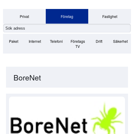
Privat
Företag
Fastighet
Paket
Internet
Telefoni
Företags
Drift
Säkerhet
TV
BoreNet