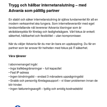
Trygg och hållbar internetanslutning – med
Advania som pålitlig partner
En stabil och säker internetanslutning är själva fundamentet för att en
modern verksamhet ska fungera. Som internetleverantör med eget
landsomfattande nät levererar Advania lösningar som är
skräddarsydda för företag och fastighetsägare. Vårt fokus är enkelt:
säkerhet, hållbarhet och flexibilitet – utan kompromisser.
När du väljer Advania får du mer än bara en uppkoppling. Du får en
partner som tar ansvar för helheten med fokus på IT-säkerhet.
Våra tjänster
I abonnemanget ingår:
• Inga trafikbegränsningar – full kapacitet
• Fast IP-adress
• Ingen bindningstid – endast 3 månaders uppsägningstid
• Snabb och personlig företagssupport – vi löser problemen innan de
blir hinder.
• Ingen faktureringsavgift – tydlig och smidig kostnadsbild