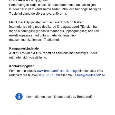
Som Sveriges tredje största fiberleverantör med en halv miljon
kunder har vi varit verksamma sedan 1989 och har högst betyg på
Trustpilot bland de största leverantörerna.
Med Fiber City-tjänsten får ni en snabb och driftsäker
internetanslutning med dedikerad företagssupport. Tjänsten har
ingen bindningstid (endast 3 månaders uppsägningstid) och kan
enkelt anpassas med olika smarta lösningar inom
datakommunikation och IT-säkerhet.
Kampanjerbjudande
Just nu erbjuder vi 10% rabatt på tjänstens månadsavgift under 6
månader vid nybeställning.
Kontaktuppgifter
För mer info: besök
www.bredband2.com/foretag
eller kontakta våra
rådgivare via telefon:
0770-81 10 20
eller mail:
sales@bredband2.se
Informationen ovan tillhandahålls av Bredband2