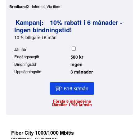
Bredband2
- Internet, Via fiber
Kampanj:
10% rabatt i 6 månader -
Ingen bindningstid!
10 % billigare i 6 mån
Jämför
Engångsavgift
500 kr
Bindningstid
Ingen
Uppsägningstid
3 månader
1 616 kr/mån
Första 6 månaderna
Därefter 1 795 kr/mån
Fiber City 1000/1000 Mbit/s
Bredband2 – Ett tryggt val