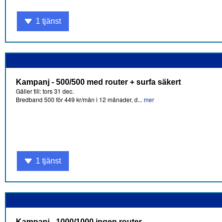
1 tjänst
Kampanj - 500/500 med router + surfa säkert
Gäller till: tors 31 dec.
Bredband 500 för 449 kr/mån i 12 månader, d...
mer
1 tjänst
Kampanj - 1000/1000 ingen router