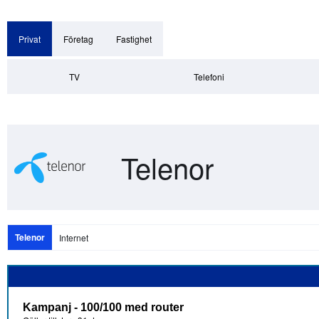
Privat
Företag
Fastighet
TV
Telefoni
Telenor
Telenor
Internet
Kampanj - 100/100 med router